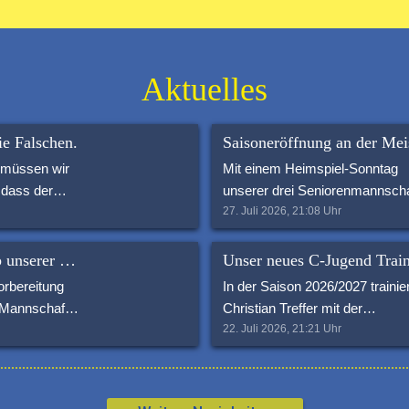
Aktuelles
ie Falschen.
 müssen wir
Mit einem Heimspiel-Sonntag
 dass der
unserer drei Seniorenmannsch
Sportgelände
wurde die Saison 2026/2027 offi
27. Juli 2026, 21:08
Uhr
 aufgrund
eröffnet. Neben spannenden
Spielen auf dem Platz war auc
💙💛 Trainingscamp unserer Ersten Mannschaft 💙💛
rt wurde.
rund um die Meisenburg einige
rbereitung
In der Saison 2026/2027 trainier
er Bolzplatz
geboten. Ein herzliches
e Mannschaft
Christian Treffer mit der
em
Dankeschön geht an die Provin
7.2026, zu
Unterstützung von Jakob Piepe
22. Juli 2026, 21:21
Uhr
ner Kita. Er
Versicherung Novienski &
Trainingstag.
unsere C-Jugend.
unkt für
Maksimov für die Hüpfburg, an 
heiten ließ
nd Familien
Golden Warriors für das tolle
 geselliger